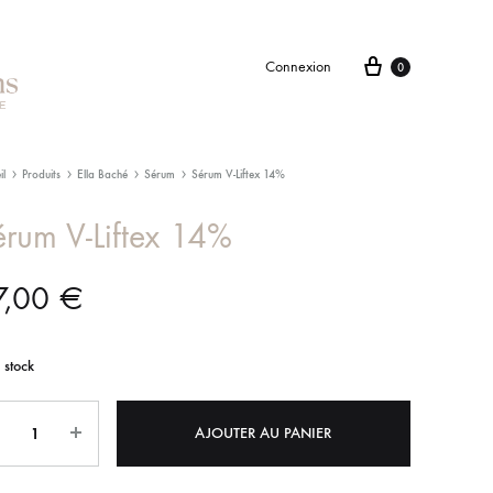
Connexion
0
il
Produits
Ella Baché
Sérum
Sérum V-Liftex 14%
rum V-Liftex 14%
7,00
€
 stock
tité
AJOUTER AU PANIER