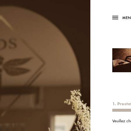
MEN
1. Presta
Veuillez ch