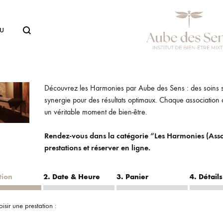
U
Aube
Institut
Des
de
Sens
Beauté
Découvrez les Harmonies par Aube des Sens : des soins si
à
synergie pour des résultats optimaux. Chaque association d
Lentilly
un véritable moment de bien-être.
Rendez-vous dans la catégorie “Les Harmonies (Assoc
prestations et réserver en ligne.
tion
2. Date & Heure
3. Panier
4. Détails
oisir une prestation :