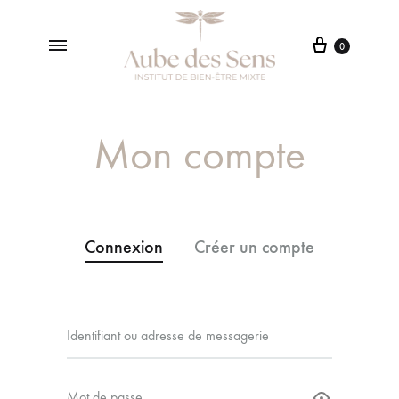
0
Aube
Institut
Des
de
Sens
Beauté
Mon compte
à
Lentilly
Connexion
Créer un compte
Identifiant ou adresse de messagerie
Adress
Mot de passe
Mot de