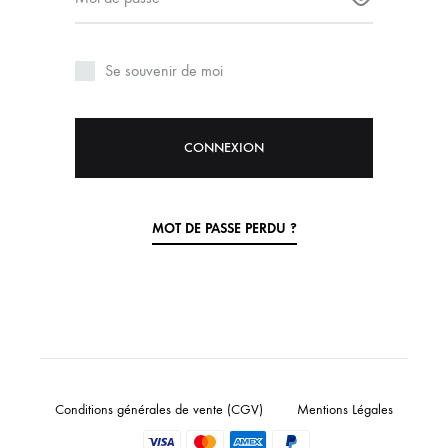
Vos don
vous ac
Se souvenir de moi
site we
d’autre
confide
CONNEXION
MOT DE PASSE PERDU ?
Conditions générales de vente (CGV)
Mentions Légales