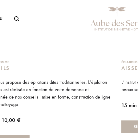
U
Aube
Institut
Des
de
Sens
Beauté
à
 HOMME
ÉPILATION
Lentilly
ILS
AISSE
vous propose des épilations dites traditionnelles. L’épilation
L’institu
ls est réalisée en fonction de votre demande et
peaux se
ée de nos conseils : mise en forme, construction de ligne
nettoyage.
15 min
| 10,00 €
RÉ