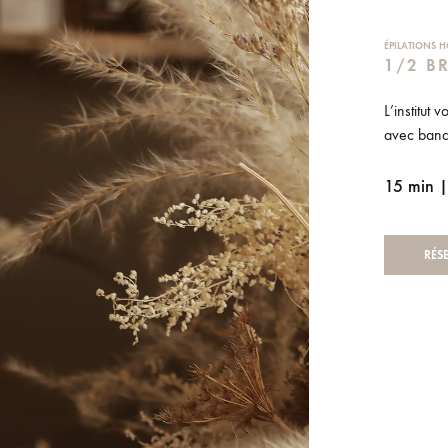
ÉPILATIONS
1/2 B
L’institut 
avec band
15 min 
RÉS