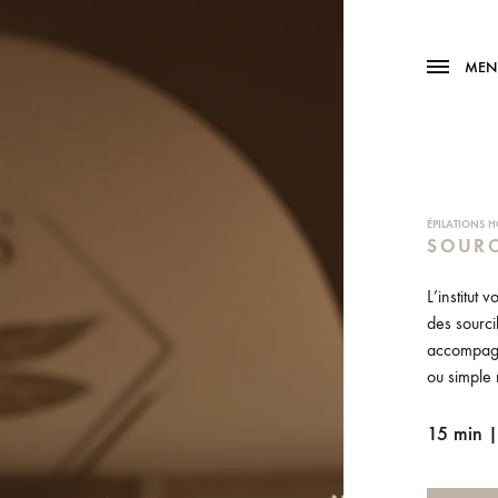
MEN
ÉPILATIONS
SOURC
L’institut 
des sourci
accompagn
ou simple 
15 min 