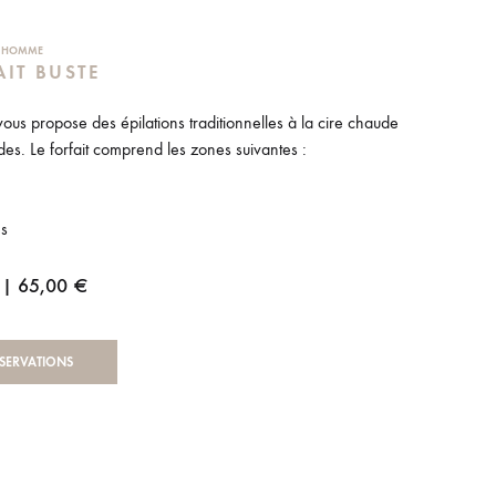
S HOMME
AIT BUSTE
t vous propose des épilations traditionnelles à la cire chaude
des. Le forfait comprend les zones suivantes :
s
 | 65,00 €
SERVATIONS