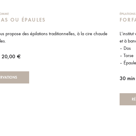
 HOMME
ÉPILATION
RAS OU ÉPAULES
FORF
vous propose des épilations traditionnelles, à la cire chaude
L’institu
es.
et à ban
– Dos
– Torse
| 20,00 €
– Épaule
30 min
ERVATIONS
RÉ