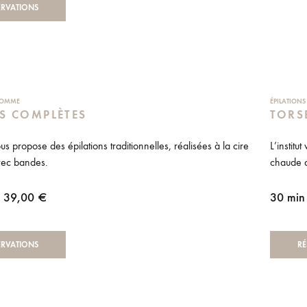
ERVATIONS
 HOMME
ÉPILATION
S COMPLÈTES
TORS
vous propose des épilations traditionnelles, réalisées à la cire
L’institu
ec bandes.
chaude 
| 39,00 €
30 min
ERVATIONS
RÉ