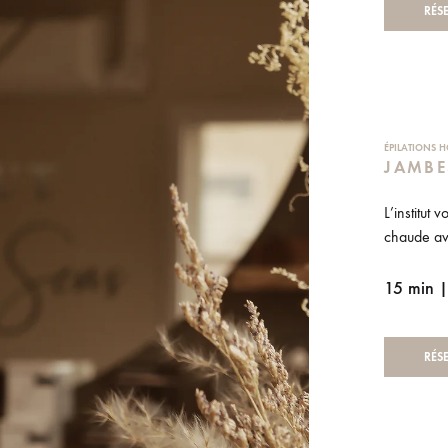
RÉS
ÉPILATIONS
JAMBE
L’institut 
chaude av
15 min 
RÉS