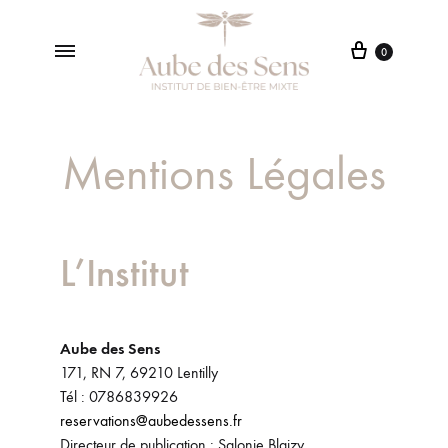
0
Aube
Institut
Des
de
Sens
Beauté
Mentions Légales
à
Lentilly
L’Institut
Aube des Sens
171, RN 7, 69210 Lentilly
Tél : 0786839926
reservations@aubedessens.fr
Directeur de publication : Salonie Blaizy