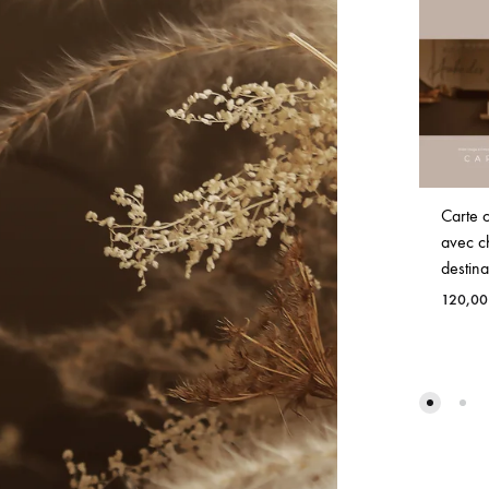
Carte 
avec c
destina
120,0