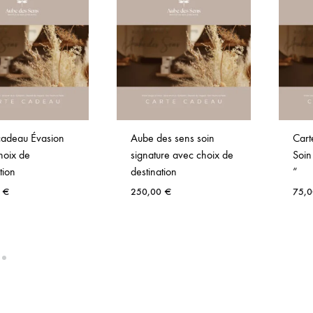
cadeau Évasion
Aube des sens soin
Cart
hoix de
signature avec choix de
Soin
tion
destination
“
0
€
250,00
€
75,