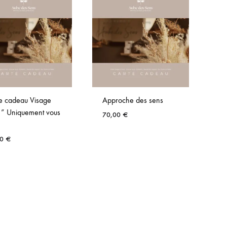
e cadeau Visage
Approche des sens
Ri
 ” Uniquement vous
ch
70,00
€
1
00
€