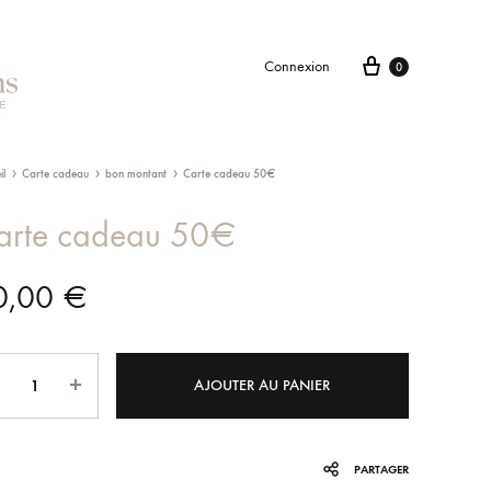
Connexion
0
il
Carte cadeau
bon montant
Carte cadeau 50€
arte cadeau 50€
0,00
€
tité
AJOUTER AU PANIER
PARTAGER