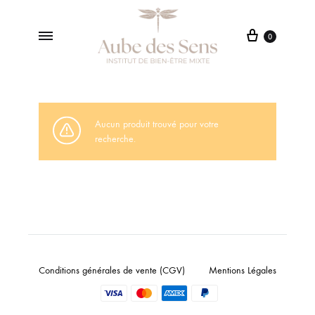
0
Aube
Institut
Des
de
Sens
Beauté
à
Aucun produit trouvé pour votre
Lentilly
recherche.
Conditions générales de vente (CGV)
Mentions Légales